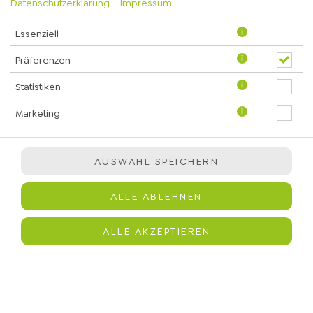
Datenschutzerklärung
Impressum
Essenziell
JETZT BESTELLEN
Präferenzen
Statistiken
Marketing
SMOOTHIE SWEET & CREAMY
AUSWAHL SPEICHERN
PEANUT BOOST
ALLE ABLEHNEN
ALLE AKZEPTIEREN
JETZT BESTELLEN
COFFEE CARAMEL