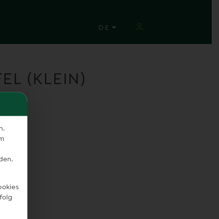
SPRACHE ÄNDERN
DE
EL (KLEIN)
n.
em
den.
ookies
folg