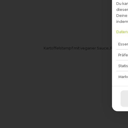
Du kan
diesem
Deine 
indem 
Daten
Essen
Kartoffelstampf mit veganer Sauce, Röstzwie
Präf
Stati
Mark