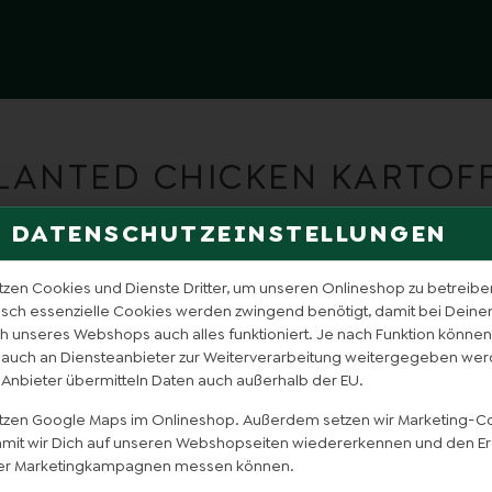
PLANTED CHICKEN KARTOFF
DATENSCHUTZEINSTELLUNGEN
tzen Cookies und Dienste Dritter, um unseren Onlineshop zu betreibe
isch essenzielle Cookies werden zwingend benötigt, damit bei Dein
 unseres Webshops auch alles funktioniert. Je nach Funktion können
 auch an Diensteanbieter zur Weiterverarbeitung weitergegeben wer
 Anbieter übermitteln Daten auch außerhalb der EU.
utzen Google Maps im Onlineshop. Außerdem setzen wir Marketing-C
damit wir Dich auf unseren Webshopseiten wiedererkennen und den Er
er Marketingkampagnen messen können.