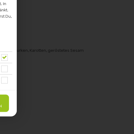
. In
änkt.
st Du,
damame, Gurken, Karotten, geröstetes Sesam
N