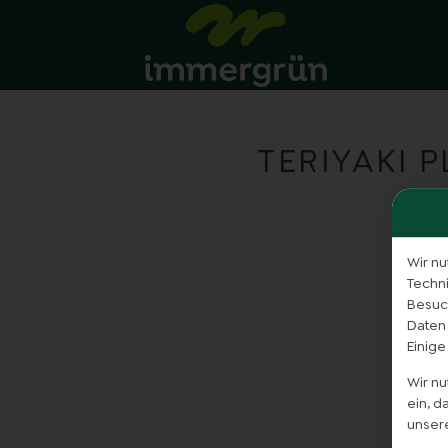
TERIYAKI 
Wir nu
Techn
Besuch
Daten
Einige
Wir n
ein, 
unser