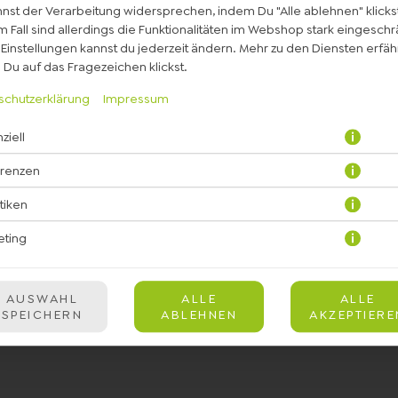
nst der Verarbeitung widersprechen, indem Du "Alle ablehnen" klickst
 Fall sind allerdings die Funktionalitäten im Webshop stark eingeschr
Einstellungen kannst du jederzeit ändern. Mehr zu den Diensten erfähr
Du auf das Fragezeichen klickst.
schutzerklärung
Impressum
ziell
beln, immergrün-Salatmischung, Planted.Chicken, Teriyaki Sauce, E
Dressing, schwarzer Sesam
erenzen
stiken
JETZT BESTELLEN
eting
AUSWAHL
ALLE
ALLE
SPEICHERN
ABLEHNEN
AKZEPTIERE