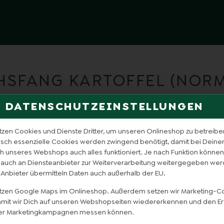
HSFANG KARTOFFEL (NORM
DATENSCHUTZEINSTELLUNGEN
tzen Cookies und Dienste Dritter, um unseren Onlineshop zu betreibe
isch essenzielle Cookies werden zwingend benötigt, damit bei Dein
 unseres Webshops auch alles funktioniert. Je nach Funktion können
 auch an Diensteanbieter zur Weiterverarbeitung weitergegeben wer
 Anbieter übermitteln Daten auch außerhalb der EU.
utzen Google Maps im Onlineshop. Außerdem setzen wir Marketing-C
damit wir Dich auf unseren Webshopseiten wiedererkennen und den Er
er Marketingkampagnen messen können.