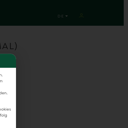
SPRACHE ÄNDERN
DE
AL)
n.
em
den.
ookies
folg