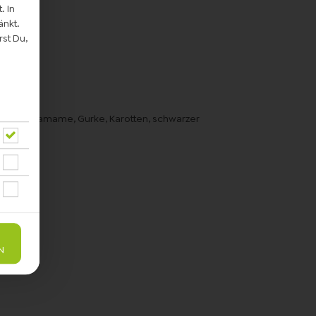
. In
änkt.
st Du,
Sauce, Edamame, Gurke, Karotten, schwarzer
N