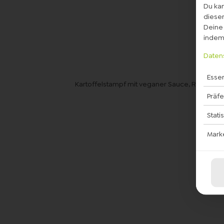
Du kan
diesem
Deine 
indem 
Daten
Essen
Kartoffelstampf mit veganer Sauce, Röstzwie
Präf
Stati
Mark