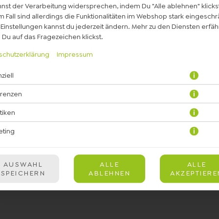
nst der Verarbeitung widersprechen, indem Du "Alle ablehnen" klickst
 Fall sind allerdings die Funktionalitäten im Webshop stark eingeschr
Einstellungen kannst du jederzeit ändern. Mehr zu den Diensten erfähr
Du auf das Fragezeichen klickst.
schutzerklärung
Impressum
ziell
beln, immergrün-Salatmischung, gezupfter Räucherlachs an Teriyaki 
Sesam, geröstetes Sesam Dressing
erenzen
stiken
JETZT BESTELLEN
eting
AUSWAHL
ALLE
ALLE
SPEICHERN
ABLEHNEN
AKZEPTIERE