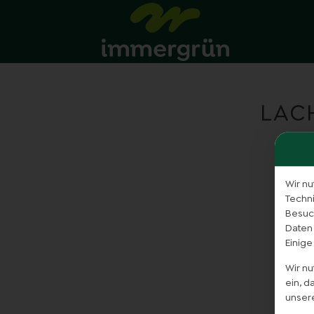
LAC
Wir nu
Techn
Besuch
Daten
Einige
Wir n
ein, 
unser