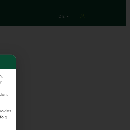
SPRACHE ÄNDERN
DE
)
n.
em
den.
ookies
folg