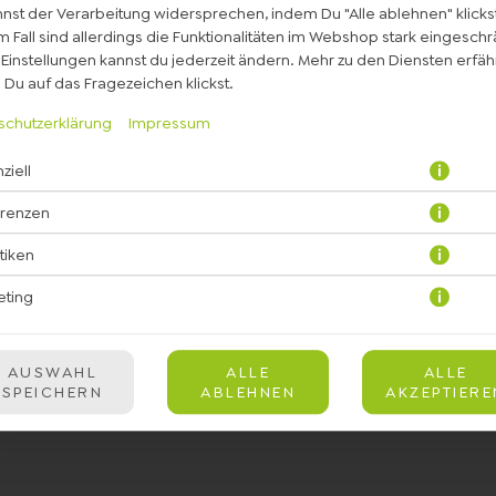
nst der Verarbeitung widersprechen, indem Du "Alle ablehnen" klickst
 Fall sind allerdings die Funktionalitäten im Webshop stark eingeschr
Einstellungen kannst du jederzeit ändern. Mehr zu den Diensten erfähr
Du auf das Fragezeichen klickst.
schutzerklärung
Impressum
ziell
eek Block, Grillgemüse an Balsamico Creme, Kirschtomaten, eingeleg
Vinaigrette
erenzen
stiken
JETZT BESTELLEN
eting
AUSWAHL
ALLE
ALLE
SPEICHERN
ABLEHNEN
AKZEPTIERE