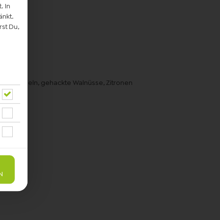
. In
änkt.
st Du,
te Zwiebeln, gehackte Walnüsse, Zitronen
N