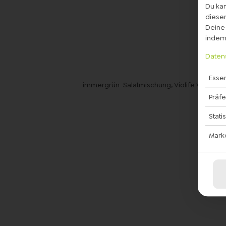
Du kan
diesem
Deine 
indem 
Daten
Essen
immergrün-Salatmischung, Violife White Gr
Präf
Stati
Mark