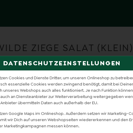
WILDE ZIEGE SALAT (KLEIN
DATENSCHUTZEINSTELLUNGEN
tzen Cookies und Dienste Dritter, um unseren Onlineshop zu betreibe
isch essenzielle Cookies werden zwingend benötigt, damit bei Dein
 unseres Webshops auch alles funktioniert. Je nach Funktion können
 auch an Diensteanbieter zur Weiterverarbeitung weitergegeben wer
 Anbieter übermitteln Daten auch außerhalb der EU.
utzen Google Maps im Onlineshop. Außerdem setzen wir Marketing-C
damit wir Dich auf unseren Webshopseiten wiedererkennen und den Er
er Marketingkampagnen messen können.