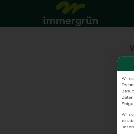
Wir nu
Techn
Besuch
Daten
Einige
Wir n
ein, 
unser