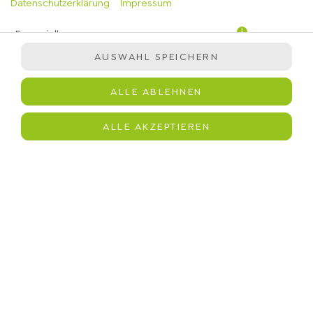
Datenschutzerklärung
Impressum
Essenziell
AUSWAHL SPEICHERN
Präferenzen
Statistiken
ALLE ABLEHNEN
Marketing
Kartoffelstampf (mit veganer Sauce, Röstzwiebeln),
ALLE AKZEPTIEREN
immergrün-Salatmischung, Hähnchen, Chipotle Sauce,
Kirschtomaten, Gurken, Avocado, Gouda, Fresh Merida
Dressing, Brotchips
JETZT BESTELLEN
© 2026
immergrün
Impressum
Datenschutz
Barrierefreiheit
Lieferdienstsoftware und Webshop von
SIDES