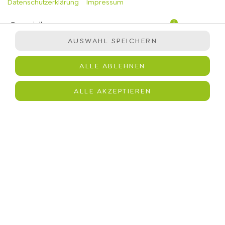
Datenschutzerklärung
Impressum
Essenziell
AUSWAHL SPEICHERN
Präferenzen
Statistiken
ALLE ABLEHNEN
Marketing
Kartoffelstampf mit veganer Sauce, Röstzwiebeln,
ALLE AKZEPTIEREN
immergrün-Salatmischung, Hähnchen, Teriyaki Sauce,
Edamame, Gurken, Karotten, geröstetes Sesam Dressing,
schwarzer Sesam
JETZT BESTELLEN
© 2026
immergrün
Impressum
Datenschutz
Barrierefreiheit
Lieferdienstsoftware und Webshop von
SIDES