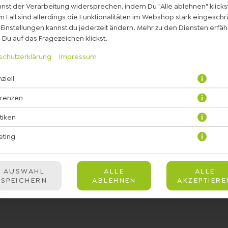
nst der Verarbeitung widersprechen, indem Du "Alle ablehnen" klickst
 Fall sind allerdings die Funktionalitäten im Webshop stark eingeschr
Einstellungen kannst du jederzeit ändern. Mehr zu den Diensten erfähr
Du auf das Fragezeichen klickst.
schutzerklärung
Impressum
ziell
erenzen
JETZT BESTELLEN
stiken
eting
AUSWAHL
ALLE
ALLE
SPEICHERN
ABLEHNEN
AKZEPTIERE