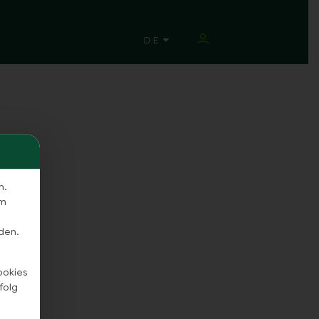
SPRACHE ÄNDERN
DE
n.
em
den.
ookies
folg