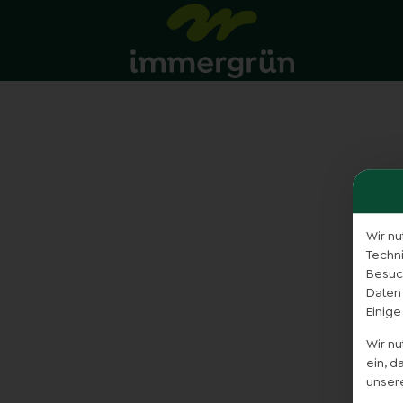
Wir nu
Techn
Besuch
Daten
Einige
Wir n
ein, 
unser