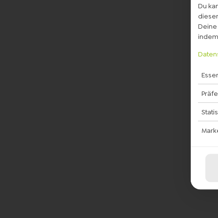
Du kan
diesem
Deine 
indem 
Daten
Essen
Präf
Stati
Mark