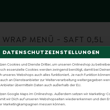
WRAP MENÜ - SAFT 0,5L
DATENSCHUTZEINSTELLUNGEN
tzen Cookies und Dienste Dritter, um unseren Onlineshop zu betreibe
isch essenzielle Cookies werden zwingend benötigt, damit bei Dein
 unseres Webshops auch alles funktioniert. Je nach Funktion können
 auch an Diensteanbieter zur Weiterverarbeitung weitergegeben wer
 Anbieter übermitteln Daten auch außerhalb der EU.
utzen Google Maps im Onlineshop. Außerdem setzen wir Marketing-C
damit wir Dich auf unseren Webshopseiten wiedererkennen und den Er
er Marketingkampagnen messen können.