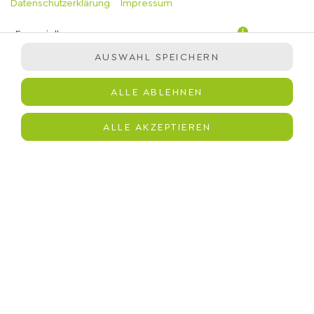
Datenschutzerklärung
Impressum
Essenziell
AUSWAHL SPEICHERN
Präferenzen
Statistiken
ALLE ABLEHNEN
Marketing
Erfrischende Zitronen-Limettenlimonade mit 10% Saftanteil.
ALLE AKZEPTIEREN
Basierend auf reinem, natürlichem Mineralwasser.
JETZT BESTELLEN
© 2026
immergrün
Impressum
Datenschutz
Barrierefreiheit
Lieferdienstsoftware und Webshop von
SIDES