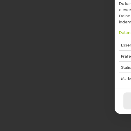
Du kan
diesem
Deine 
indem 
Daten
Essen
Präf
Stati
Mark