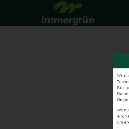
Wir nu
Techn
Besuch
Daten
Einige
Wir n
ein, 
unser