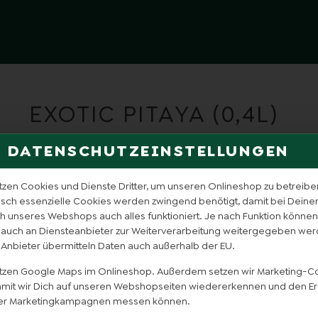
EXOTIC PITAYA (0,4L)
DATENSCHUTZEINSTELLUNGEN
tzen Cookies und Dienste Dritter, um unseren Onlineshop zu betreibe
isch essenzielle Cookies werden zwingend benötigt, damit bei Dein
 unseres Webshops auch alles funktioniert. Je nach Funktion können
 auch an Diensteanbieter zur Weiterverarbeitung weitergegeben wer
 Anbieter übermitteln Daten auch außerhalb der EU.
utzen Google Maps im Onlineshop. Außerdem setzen wir Marketing-C
damit wir Dich auf unseren Webshopseiten wiedererkennen und den Er
er Marketingkampagnen messen können.