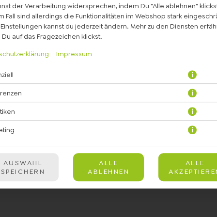
nst der Verarbeitung widersprechen, indem Du "Alle ablehnen" klickst
 Fall sind allerdings die Funktionalitäten im Webshop stark eingeschr
Einstellungen kannst du jederzeit ändern. Mehr zu den Diensten erfähr
Du auf das Fragezeichen klickst.
schutzerklärung
Impressum
ziell
Drachenfrucht, Orange, frische Zitrone, Apfel
erenzen
JETZT BESTELLEN
stiken
eting
AUSWAHL
ALLE
ALLE
SPEICHERN
ABLEHNEN
AKZEPTIERE