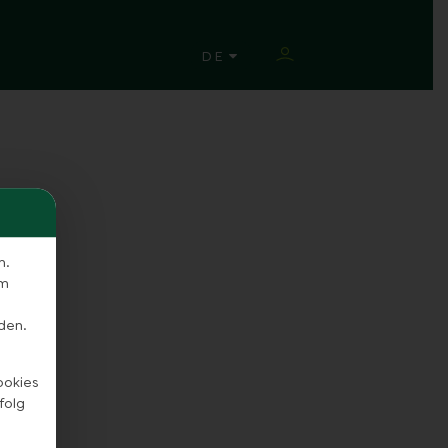
SPRACHE ÄNDERN
DE
n.
em
den.
ookies
folg