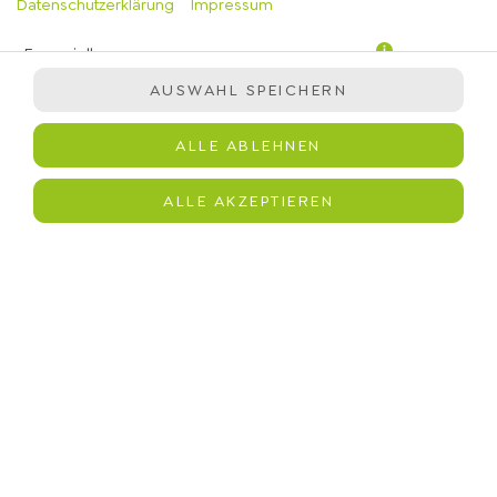
Datenschutzerklärung
Impressum
Essenziell
AUSWAHL SPEICHERN
Präferenzen
Statistiken
ALLE ABLEHNEN
Marketing
Jasminreis, Quinoa, immergrün-Salatmischung,
ALLE AKZEPTIEREN
Planted.Chicken , Ei, Kirschtomaten, italienischer Hartkäse,
Croutons, Caesar Dressing
JETZT BESTELLEN
© 2026
immergrün
Impressum
Datenschutz
Barrierefreiheit
Lieferdienstsoftware und Webshop von
SIDES