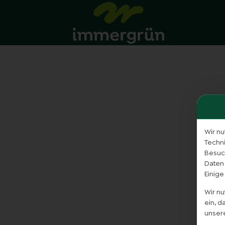
Wir nu
Techn
Besuch
Daten
Einige
Wir n
ein, 
unser