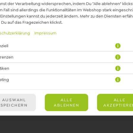
nst der Verarbeitung widersprechen, indem Du "Alle ablehnen" klickst
 Fall sind allerdings die Funktionalitäten im Webshop stark eingeschr
Einstellungen kannst du jederzeit ändern. Mehr zu den Diensten erfähr
Du auf das Fragezeichen klickst.
schutzerklärung
Impressum
ziell
Rote Bete, Ananas, Ingwer, Apfel
erenzen
JETZT BESTELLEN
stiken
eting
AUSWAHL
ALLE
ALLE
SPEICHERN
ABLEHNEN
AKZEPTIERE