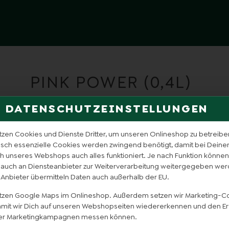
PINK POWER (0,4L)
DATENSCHUTZEINSTELLUNGEN
tzen Cookies und Dienste Dritter, um unseren Onlineshop zu betreibe
isch essenzielle Cookies werden zwingend benötigt, damit bei Dein
 unseres Webshops auch alles funktioniert. Je nach Funktion können
 auch an Diensteanbieter zur Weiterverarbeitung weitergegeben wer
 Anbieter übermitteln Daten auch außerhalb der EU.
utzen Google Maps im Onlineshop. Außerdem setzen wir Marketing-C
damit wir Dich auf unseren Webshopseiten wiedererkennen und den Er
er Marketingkampagnen messen können.