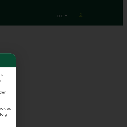
SPRACHE ÄNDERN
DE
n.
em
den.
ookies
folg