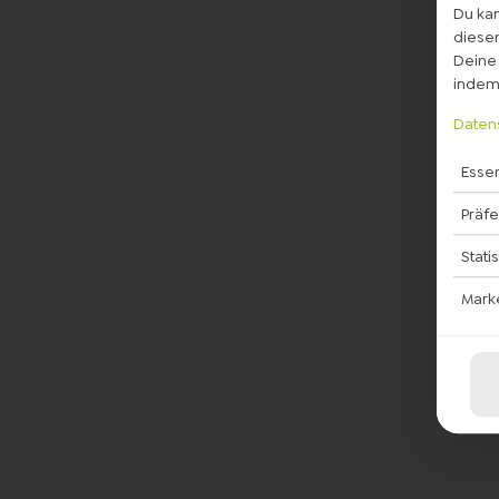
Du kan
diesem
Deine 
indem 
Daten
Essen
Präf
Stati
Mark