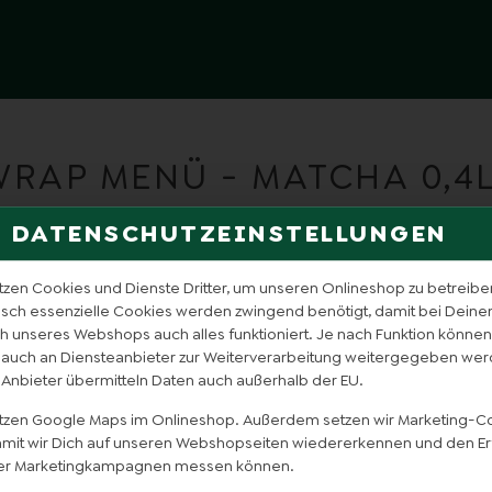
WRAP MENÜ - MATCHA 0,4
DATENSCHUTZEINSTELLUNGEN
tzen Cookies und Dienste Dritter, um unseren Onlineshop zu betreibe
isch essenzielle Cookies werden zwingend benötigt, damit bei Dein
 unseres Webshops auch alles funktioniert. Je nach Funktion können
 auch an Diensteanbieter zur Weiterverarbeitung weitergegeben wer
 Anbieter übermitteln Daten auch außerhalb der EU.
utzen Google Maps im Onlineshop. Außerdem setzen wir Marketing-C
damit wir Dich auf unseren Webshopseiten wiedererkennen und den Er
er Marketingkampagnen messen können.