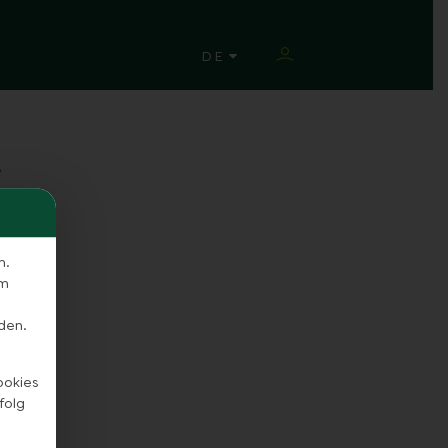
SPRACHE ÄNDERN
DE
L
n.
em
den.
ookies
folg