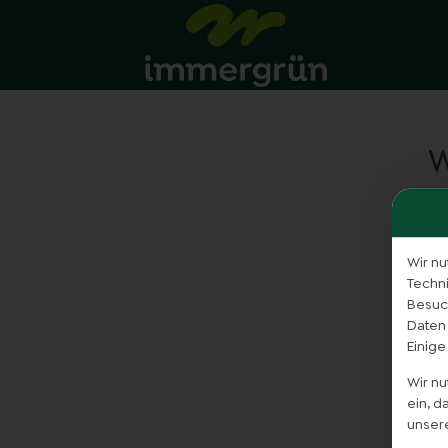
Wir nu
Techn
Besuch
Daten
Einige
Wir n
ein, 
unser