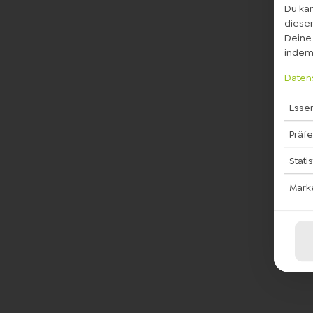
Du kan
diesem
Deine 
indem 
Daten
Essen
Präf
Stati
Mark