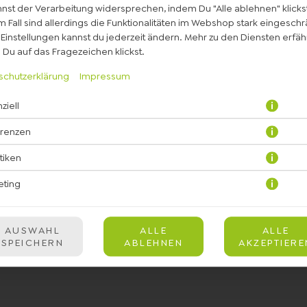
nst der Verarbeitung widersprechen, indem Du "Alle ablehnen" klickst
 Fall sind allerdings die Funktionalitäten im Webshop stark eingeschr
Einstellungen kannst du jederzeit ändern. Mehr zu den Diensten erfähr
Du auf das Fragezeichen klickst.
schutzerklärung
Impressum
ziell
mit einem Wrap nach Wahl
erenzen
JETZT BESTELLEN
stiken
eting
AUSWAHL
ALLE
ALLE
SPEICHERN
ABLEHNEN
AKZEPTIERE