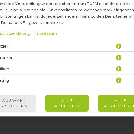
nst der Verarbeitung widersprechen, indem Du "Alle ablehnen" klickst
 Fall sind allerdings die Funktionalitäten im Webshop stark eingeschr
Einstellungen kannst du jederzeit ändern. Mehr zu den Diensten erfähr
Du auf das Fragezeichen klickst.
schutzerklärung
Impressum
ziell
it veganem Dressing, Avocado, Karotten, eingelegter Rotkohl, fruch
erenzen
JETZT BESTELLEN
stiken
eting
AUSWAHL
ALLE
ALLE
SPEICHERN
ABLEHNEN
AKZEPTIERE