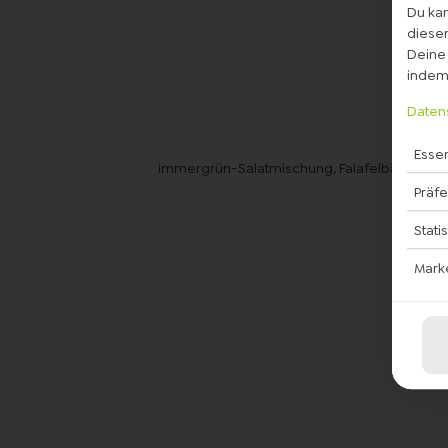
Du kan
diesem
Deine 
indem 
Daten
Essen
immergrün-Salatmischung, Falafelbällchen m
Präf
Stati
Mark