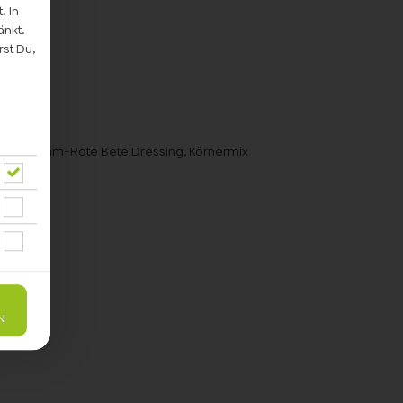
. In
änkt.
st Du,
tiges Sesam-Rote Bete Dressing, Körnermix
N