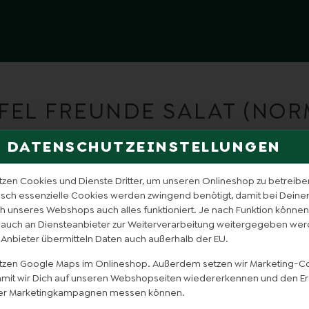
FEL FREUNDE SALAT (NOR
DATENSCHUTZEINSTELLUNGEN
tzen Cookies und Dienste Dritter, um unseren Onlineshop zu betreibe
isch essenzielle Cookies werden zwingend benötigt, damit bei Dein
 unseres Webshops auch alles funktioniert. Je nach Funktion können
 auch an Diensteanbieter zur Weiterverarbeitung weitergegeben wer
 Anbieter übermitteln Daten auch außerhalb der EU.
utzen Google Maps im Onlineshop. Außerdem setzen wir Marketing-C
damit wir Dich auf unseren Webshopseiten wiedererkennen und den Er
er Marketingkampagnen messen können.