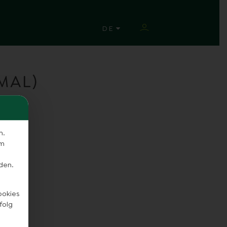
SPRACHE ÄNDERN
DE
MAL)
n.
em
den.
ookies
folg