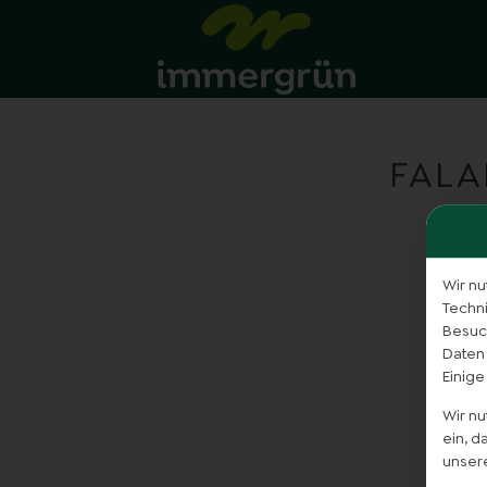
FALA
Wir nu
Techn
Besuch
Daten
Einige
Wir n
ein, 
unser