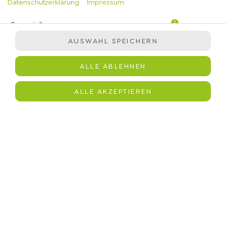
Datenschutzerklärung
Impressum
Essenziell
AUSWAHL SPEICHERN
Präferenzen
Statistiken
ALLE ABLEHNEN
Marketing
hausgemachte Mangosauce, Milch, Japanischer Bio-
ALLE AKZEPTIEREN
Premium Matcha aus Uji, Kyoto
JETZT BESTELLEN
© 2026
immergrün
Impressum
Datenschutz
Barrierefreiheit
Lieferdienstsoftware und Webshop von
SIDES