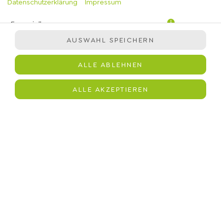
Datenschutzerklärung
Impressum
Essenziell
AUSWAHL SPEICHERN
Präferenzen
Statistiken
ALLE ABLEHNEN
Marketing
Hibiskus-Himbeereistee, Himbeeren
ALLE AKZEPTIEREN
JETZT BESTELLEN
© 2026
immergrün
Impressum
Datenschutz
Barrierefreiheit
Lieferdienstsoftware und Webshop von
SIDES