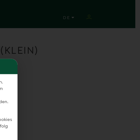
SPRACHE ÄNDERN
DE
(KLEIN)
n.
em
den.
ookies
folg