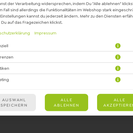
nst der Verarbeitung widersprechen, indem Du "Alle ablehnen" klickst
 Fall sind allerdings die Funktionalitäten im Webshop stark eingeschr
Einstellungen kannst du jederzeit ändern. Mehr zu den Diensten erfähr
Du auf das Fragezeichen klickst.
schutzerklärung
Impressum
ziell
ähnchen mit Chipotle Sauce, Gurken, Avocado, Kirschtomaten, Zitron
erenzen
JETZT BESTELLEN
stiken
eting
AUSWAHL
ALLE
ALLE
SPEICHERN
ABLEHNEN
AKZEPTIERE