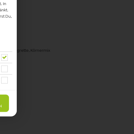
. In
änkt.
st Du,
en-Vinaigrette, Körnermix
N