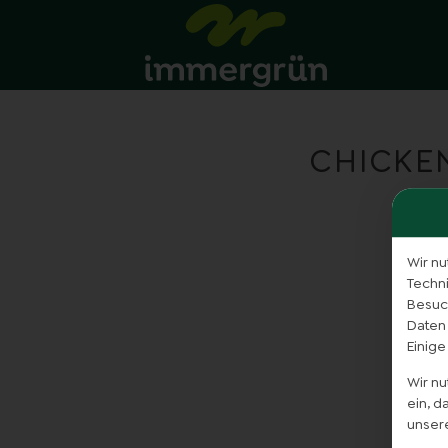
CHICKE
Wir nu
Techn
Besuch
Daten
Einige
Wir n
ein, 
unser