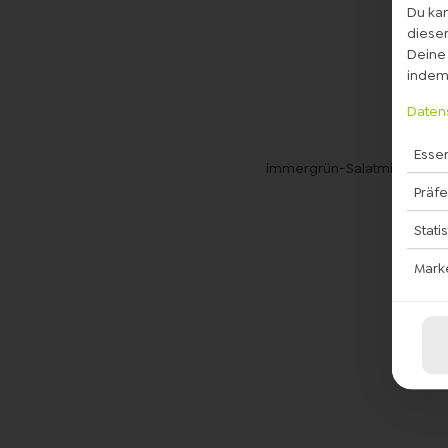
Du kan
diesem
Deine 
indem 
Daten
Essen
immergrün-Salatmischung, H
Präf
Stati
Mark