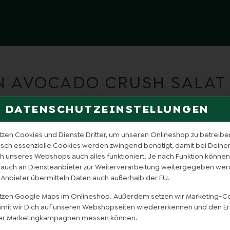
N AVOCADO CRUSH SALAT 
DATENSCHUTZEINSTELLUNGEN
tzen Cookies und Dienste Dritter, um unseren Onlineshop zu betreibe
isch essenzielle Cookies werden zwingend benötigt, damit bei Dein
 unseres Webshops auch alles funktioniert. Je nach Funktion können
 auch an Diensteanbieter zur Weiterverarbeitung weitergegeben wer
 Anbieter übermitteln Daten auch außerhalb der EU.
utzen Google Maps im Onlineshop. Außerdem setzen wir Marketing-C
damit wir Dich auf unseren Webshopseiten wiedererkennen und den Er
er Marketingkampagnen messen können.