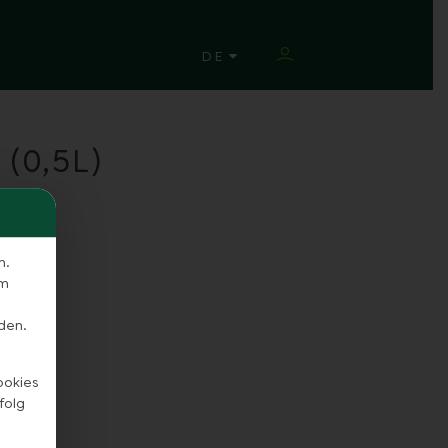
SPRACHE ÄNDERN
DE
(0,5L)
n.
em
den.
ookies
folg