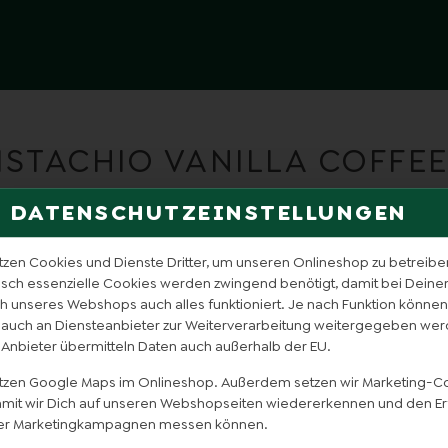
ISTACHIO VANILLA COFFEE 
DATENSCHUTZEINSTELLUNGEN
tzen Cookies und Dienste Dritter, um unseren Onlineshop zu betreibe
isch essenzielle Cookies werden zwingend benötigt, damit bei Dein
 unseres Webshops auch alles funktioniert. Je nach Funktion können
 auch an Diensteanbieter zur Weiterverarbeitung weitergegeben wer
 Anbieter übermitteln Daten auch außerhalb der EU.
utzen Google Maps im Onlineshop. Außerdem setzen wir Marketing-C
damit wir Dich auf unseren Webshopseiten wiedererkennen und den Er
er Marketingkampagnen messen können.