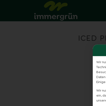
ICED P
Wir nu
Techn
Besuch
Daten
Einige
Wir n
ein, 
unser