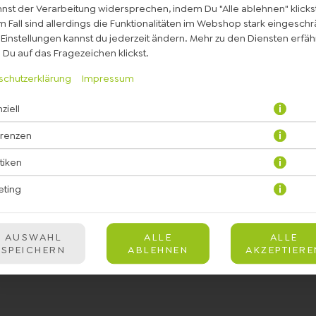
nst der Verarbeitung widersprechen, indem Du "Alle ablehnen" klickst
 Fall sind allerdings die Funktionalitäten im Webshop stark eingeschr
Einstellungen kannst du jederzeit ändern. Mehr zu den Diensten erfähr
Du auf das Fragezeichen klickst.
schutzerklärung
Impressum
ziell
Milch, Pistaziensauce, Vanille- & Pistaziensirup, kräftiges Cold Brew
erenzen
JETZT BESTELLEN
stiken
eting
AUSWAHL
ALLE
ALLE
SPEICHERN
ABLEHNEN
AKZEPTIERE