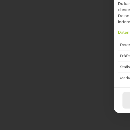
Du kan
diesem
Deine 
indem 
Daten
Essen
Präf
Stati
Mark