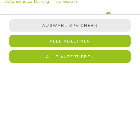
Datenschutzerklärung
Impressum
Essenziell
AUSWAHL SPEICHERN
Präferenzen
Statistiken
ALLE ABLEHNEN
Marketing
Frisch entsafteter Rhabarber, ein Schuss Zitronensaft, reines
ALLE AKZEPTIEREN
Wasser und ein Hauch Bio-Rohrzucker. Mehr brauchen wir
euch nicht zu erzählen.
JETZT BESTELLEN
© 2026
immergrün
Impressum
Datenschutz
Barrierefreiheit
Lieferdienstsoftware und Webshop von
SIDES