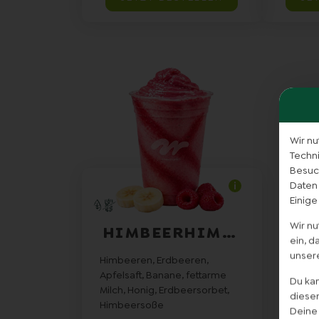
Wir nu
Techn
Besuch
Daten
Einige
Wir n
HIMBEERHIMMEL..
ein, 
unser
Himbeeren, Erdbeeren,
Apfelsaft, Banane, fettarme
Du kan
Milch, Honig, Erdbeersorbet,
diesem
Himbeersoße
Deine 