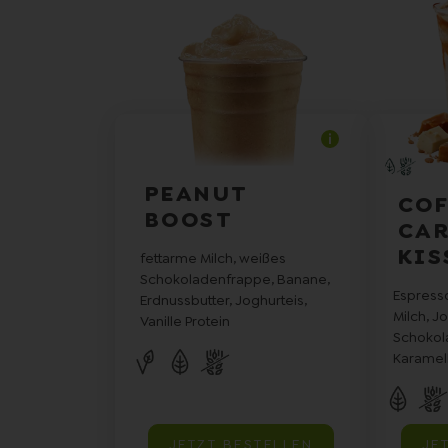
PEANUT
COF
BOOST
CA
KIS
fettarme Milch, weißes
Schokoladenfrappe, Banane,
Espress
Erdnussbutter, Joghurteis,
Milch, J
Vanille Protein
Schokol
Karamel
JETZT BESTELLEN
JE