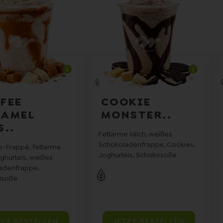
FEE
COOKIE
RAMEL
MONSTER..
S..
Fettarme Milch, weißes
Schokoladenfrappe, Cookies,
o-Frappé, fettarme
Joghurteis, Schokosoße
oghurteis, weißes
adenfrappe,
lsoße
TZT BESTELLEN
JETZT BESTELLEN