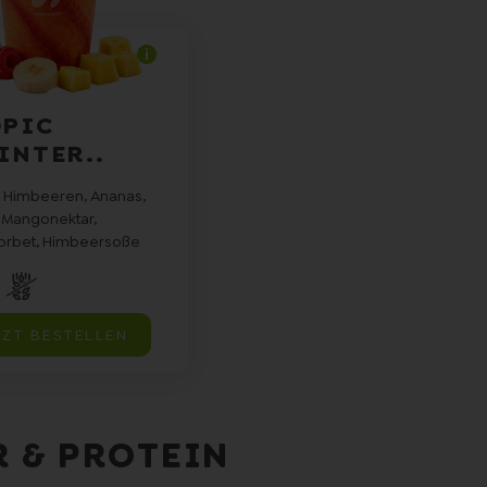
PIC
INTER..
 Himbeeren, Ananas,
 Mangonektar,
rbet, Himbeersoße
TZT BESTELLEN
 & PROTEIN