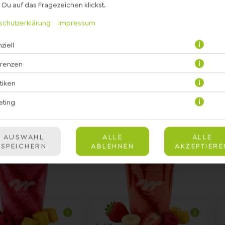
Du auf das Fragezeichen klickst.
schutzerklärung
Impressum
ziell
erenzen
FRUITY
stiken
eting
AUSWAHL
ALLE
ALLE
SPEICHERN
ABLEHNEN
AKZEPTIERE