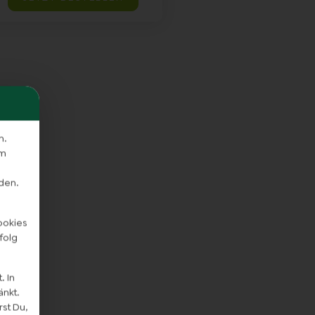
n.
em
den.
ookies
folg
. In
änkt.
st Du,