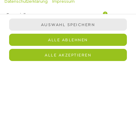
Datenschutzerklärung
Impressum
Essenziell
AUSWAHL SPEICHERN
Präferenzen
Statistiken
ALLE ABLEHNEN
Marketing
immergrün-Salatmischung, Hähnchen, Teriyaki Sauce,
ALLE AKZEPTIEREN
Edamame, Gurken, Karotten, geröstetes Sesam Dressing,
schwarzer Sesam
JETZT BESTELLEN
© 2026
immergrün
Impressum
Datenschutz
Barrierefreiheit
Lieferdienstsoftware und Webshop von
SIDES