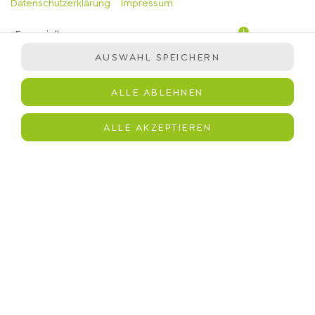
Datenschutzerklärung
Impressum
Essenziell
AUSWAHL SPEICHERN
Präferenzen
Statistiken
ALLE ABLEHNEN
Marketing
immergrün-Salatmischung, Hähnchen mit Chipotle Sauce,
ALLE AKZEPTIEREN
Gurken, Avocado, Kirschtomaten, Zitronen-Vinaigrette,
Körnermix
JETZT BESTELLEN
© 2026
immergrün
Impressum
Datenschutz
Barrierefreiheit
Lieferdienstsoftware und Webshop von
SIDES