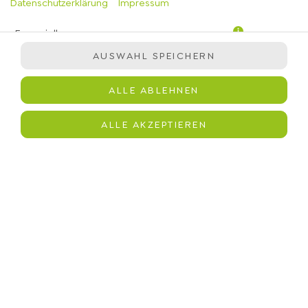
Datenschutzerklärung
Impressum
Essenziell
AUSWAHL SPEICHERN
Präferenzen
Statistiken
ALLE ABLEHNEN
Marketing
Kartoffelstampf mit veganer Sauce, Röstzwiebeln,
ALLE AKZEPTIEREN
immergrün-Salatmischung, Hähnchen, Chipotle Sauce,
Kirschtomaten, Gurken, Avocado, Zitronen-Vinaigrette,
Körnermix
JETZT BESTELLEN
© 2026
immergrün
Impressum
Datenschutz
Barrierefreiheit
Lieferdienstsoftware und Webshop von
SIDES